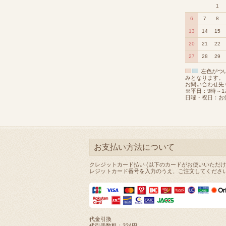
1
6
7
8
13
14
15
20
21
22
27
28
29
左色がつ
みとなります。
お問い合わせ先 08
※平日：9時～1
日曜・祝日：お
お支払い方法について
クレジットカード払い (以下のカードがお使いいただけ
レジットカード番号を入力のうえ、ご注文してくださ
代金引換
代引手数料：324円