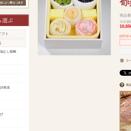
旬
商品番号
当店価
10,6
ギフト
[107ポ
品
塩むし桜鯛
沙美漬
び