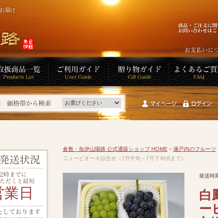
にお届け
倉敷・魚伊山陽路 公式通販ショップ HOME
>
瀬戸内のフルーツ
ニューピオーネ詰合せ（7月中旬～7月下旬頃まで）
発送時
白
ー