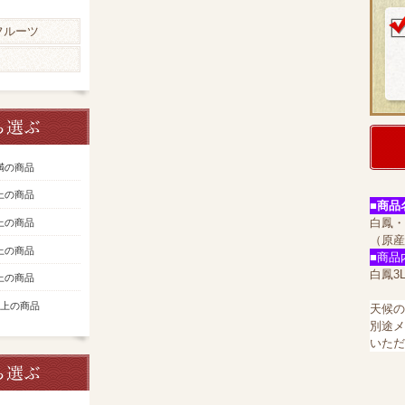
フルーツ
未満の商品
以上の商品
■商品
白鳳・
以上の商品
（原産
以上の商品
■商品
白鳳3
以上の商品
円以上の商品
天候の
別途メ
いただ