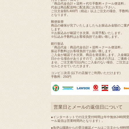
「商品代金合計＋送料＋代引手数料＋クール便送料」
代金は商品配送時に配送員にお支払い下さい。
ご注文金額5,400円（税込）以上ご注文の場合、手数
となります。
郵便振替
商品の確保が完了いたしましたらお振込み金額のご案
します。
※お振込みが確認でき次第、出荷手配いたします。
※払込み手数料はお客様負担でお願い致します。
銀行振込
「商品代金：商品代金合計＋送料＋クール便送料」
振込手数料はお客様負担でお願い致します。
ご入金が確認でき次第、商品を発送致します。入金確認
日かかる場合がありますので、お急ぎの方は、ご連絡
ませ。ご注文後7日以内にご入金のない場合、ご注文は
セルとさせていただきます。
コンビニ決済 (以下の店舗でご利用いただけます)
手数料 : 250円
営業日とメールの返信日について
●インターネットでの注文受付時間は年中無休24時間
ール返信は営業時間内となります）。
●魚伊山陽路からの受注確認メールはご注文から48時