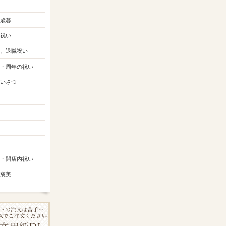
歳暮
祝い
、退職祝い
・周年の祝い
いさつ
・開店内祝い
褒美