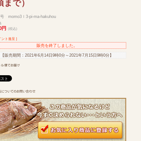
頃まで）
 momo3ｌ3-pi-ma-hakuhou
格
50円
(税込)
イント進呈 ]
販売を終了しました。
【販売期間：
2021年6月14日9時0分
～
2021年7月15日9時0分
】