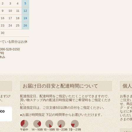
2
3
4
5
9
10
11
12
16
17
18
19
23
24
25
26
30
いている部分はお休
6-528-0150
7時
休み
お届け日の目安と配達時間について
個人
ます)ク
配達指定日、配達時間をご指定いただくことができますので、
お客さ
い。
買い物ステップ内の配送日時指定欄でご希望時をご指定くださ
ご注文
い。
せ、商
配送指定日は、ご注文後5日以降の日付をご指定ください。
グ・ダ
などに
●お届け時間指定 下記の時間帯からお選びいただけます。
いただ
さまの