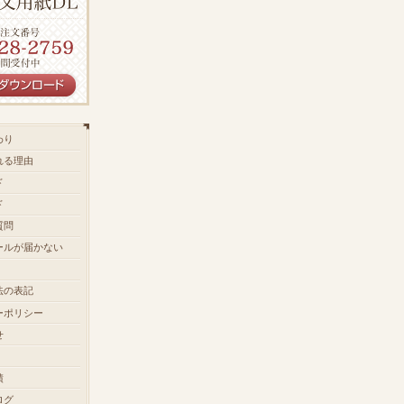
わり
れる理由
ド
ド
質問
ールが届かない
法の表記
ーポリシー
せ
績
ログ