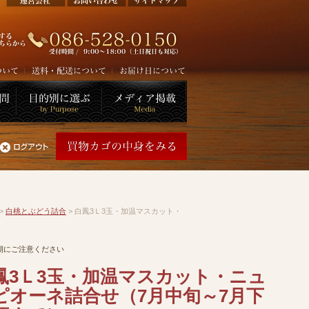
>
白桃とぶどう詰合
> 白鳳3Ｌ3玉・加温マスカット・
期にご注意ください
鳳3Ｌ3玉・加温マスカット・ニュ
ピオーネ詰合せ（7月中旬～7月下