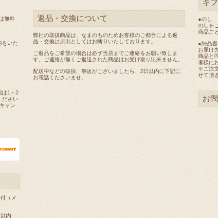
ギフ
返品・交換について
料は無料
●のし
のしを
商品ご
弊社の取扱商品は、なまのものためお客様のご都合による返
品・交換は原則としてはお断りいたしております。
内をいた
●納品
お届け
ご返品をご希望の場合は必ず当店までご連絡をお願い致しま
商品と
す。ご連絡が無くご返送された商品はお受け取り出来ません。
者様に
※ご注
配送中などの破損、事故がございましたら、2日以内に下記に
せて頂
お電話くださいませ。
は1～2
お問
ください
キャン
受付（メ
間以内