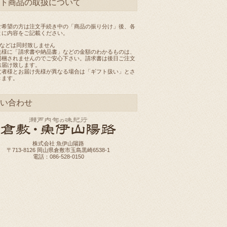
ト商品の取扱について
ご希望の方は注文手続き中の「商品の振り分け」後、各
とに内容をご記載ください。
書などは同封致しません
先様に「請求書や納品書」などの金額のわかるものは、
同梱されませんのでご安心下さい。請求書は後日ご注文
お届け致します。
文者様とお届け先様が異なる場合は「ギフト扱い」とさ
きます。
い合わせ
株式会社 魚伊山陽路
〒713-8126 岡山県倉敷市玉島黒崎6538-1
電話：086-528-0150