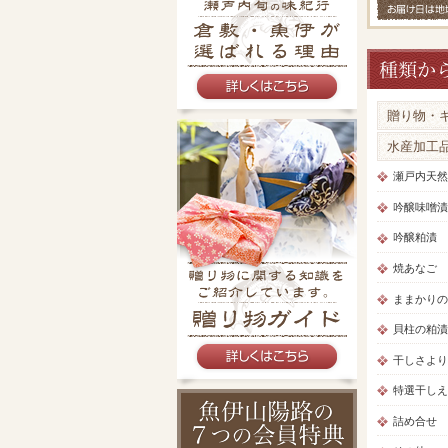
贈り物・
水産加工
瀬戸内天然
吟醸味噌漬
吟醸粕漬
焼あなご
ままかりの
貝柱の粕漬
干しさより
特選干しえ
詰め合せ