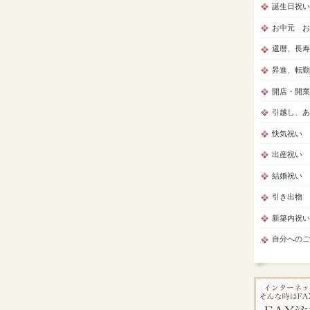
誕生日祝い
お中元 お
還暦、長寿
昇進、転勤
開店・開業
引越し、あ
快気祝い
出産祝い
結婚祝い
引き出物
新築内祝い
自分へのご