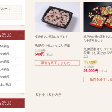
フルーツ
冷凍便での発送になります
瀬戸内自慢の素材をふ
た手作りおせち
魚伊の小豆たっぷり赤飯
未満の商品
魚伊謹製オリジナ
当店価格
段重（お届けは12月
540円
以上の商品
(税込)
み）
以上の商品
販売を終了しました。
当店価格
以上の商品
26,000円
(税込)
以上の商品
販売を終了し
円以上の商品
5 件中 1-5 件表示