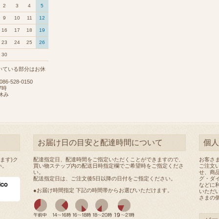
2
3
4
5
9
10
11
12
16
17
18
19
23
24
25
26
30
いている部分はお休
6-528-0150
7時
休み
お届け日の目安と配達時間について
個人
ます)ク
配達指定日、配達時間をご指定いただくことができますので、
お客さ
い。
買い物ステップ内の配送日時指定欄でご希望時をご指定くださ
ご注文
い。
せ、商
配送指定日は、ご注文後5日以降の日付をご指定ください。
グ・ダ
などに
●お届け時間指定 下記の時間帯からお選びいただけます。
いただ
さまの