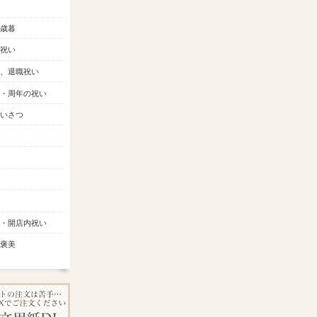
歳暮
祝い
、退職祝い
・周年の祝い
いさつ
・開店内祝い
褒美