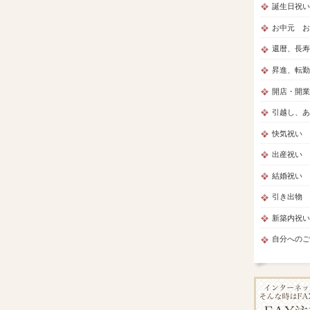
誕生日祝い
お中元 お
還暦、長寿
昇進、転勤
開店・開業
引越し、あ
快気祝い
出産祝い
結婚祝い
引き出物
新築内祝い
自分へのご