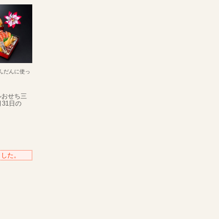
んだんに使っ
ルおせち三
31日の
ました。