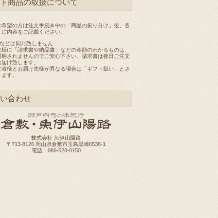
ト商品の取扱について
ご希望の方は注文手続き中の「商品の振り分け」後、各
とに内容をご記載ください。
書などは同封致しません
先様に「請求書や納品書」などの金額のわかるものは、
同梱されませんのでご安心下さい。請求書は後日ご注文
お届け致します。
文者様とお届け先様が異なる場合は「ギフト扱い」とさ
きます。
い合わせ
株式会社 魚伊山陽路
〒713-8126 岡山県倉敷市玉島黒崎6538-1
電話：086-528-0150