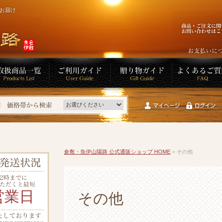
にお届け
倉敷・魚伊山陽路 公式通販ショップ HOME
> その他
その他