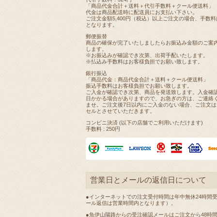
「商品代金合計＋送料＋代引手数料＋クール便送料」
代金は商品配送時に配送員にお支払い下さい。
ご注文金額5,400円（税込）以上ご注文の場合、手数
となります。
郵便振替
商品の確保が完了いたしましたらお振込み金額のご案
します。
※お振込みが確認でき次第、出荷手配いたします。
※払込み手数料はお客様負担でお願い致します。
銀行振込
「商品代金：商品代金合計＋送料＋クール便送料」
振込手数料はお客様負担でお願い致します。
ご入金が確認でき次第、商品を発送致します。入金確認
日かかる場合がありますので、お急ぎの方は、ご連絡
ませ。ご注文後7日以内にご入金のない場合、ご注文は
セルとさせていただきます。
コンビニ決済 (以下の店舗でご利用いただけます)
手数料 : 250円
営業日とメールの返信日について
●インターネットでの注文受付時間は年中無休24時間
ール返信は営業時間内となります）。
●魚伊山陽路からの受注確認メールはご注文から48時