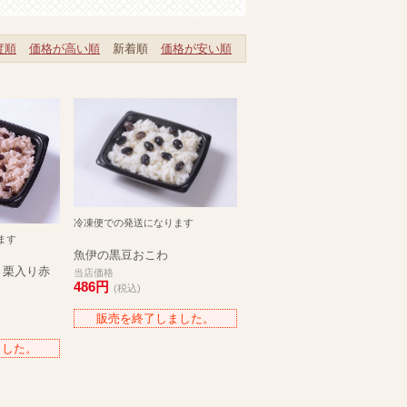
度順
価格が高い順
新着順
価格が安い順
冷凍便での発送になります
ます
魚伊の黒豆おこわ
り栗入り赤
当店価格
486円
(税込)
販売を終了しました。
ました。