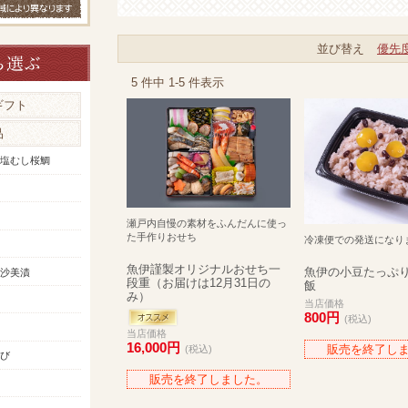
並び替え
優先
5 件中 1-5 件表示
ギフト
品
塩むし桜鯛
瀬戸内自慢の素材をふんだんに使っ
た手作りおせち
冷凍便での発送になり
魚伊謹製オリジナルおせち一
魚伊の小豆たっぷ
沙美漬
段重（お届けは12月31日の
飯
み）
当店価格
800円
(税込)
当店価格
16,000円
販売を終了し
(税込)
び
販売を終了しました。