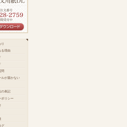
わり
れる理由
ド
ド
質問
ールが届かない
法の表記
ーポリシー
せ
績
ログ