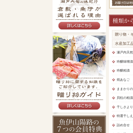
贈り物・
水産加工
瀬戸内天然
吟醸味噌漬
吟醸粕漬
焼あなご
ままかりの
貝柱の粕漬
干しさより
特選干しえ
詰め合せ