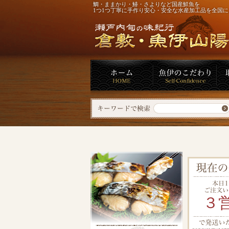
鯛・ままかり・鰆・さよりなど国産鮮魚を
1つ1つ丁寧に手作り安心・安全な水産加工品を全国
^