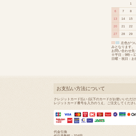
1
6
7
8
13
14
15
20
21
22
27
28
29
左色がつ
みとなります。
お問い合わせ先 08
※平日：9時～1
日曜・祝日：お
お支払い方法について
クレジットカード払い (以下のカードがお使いいただけ
レジットカード番号を入力のうえ、ご注文してくださ
代金引換
代引手数料：324円