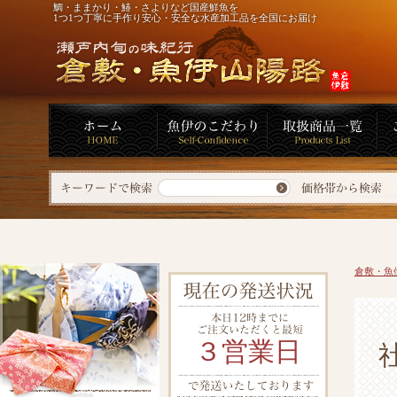
鯛・ままかり・鰆・さよりなど国産鮮魚を
1つ1つ丁寧に手作り安心・安全な水産加工品を全国にお届け
倉敷・魚