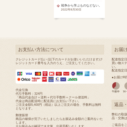
戦争から学ぶものなどない。
2022年8月30日
お支払い方法について
お届
クレジットカード払い (以下のカードがお使いいただけます)ク
配達指定
レジットカード番号を入力のうえ、ご注文してください。
買い物ス
い。
配送指定
●お届け時
代金引換
代引手数料：324円
「商品代金合計＋送料＋代引手数料＋クール便送料」
代金は商品配送時に配送員にお支払い下さい。
返品
ご注文金額5,400円（税込）以上ご注文の場合、手数料は無料
となります。
弊社の取
郵便振替
品・交換
商品の確保が完了いたしましたらお振込み金額のご案内をいた
します。
ご返品を
※お振込みが確認でき次第、出荷手配いたします。