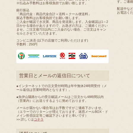
す。ご連
※払込み手数料はお客様負担でお願い致します。
配送中な
銀行振込
お電話く
「商品代金：商品代金合計＋送料＋クール便送料」
振込手数料はお客様負担でお願い致します。
ご入金が確認でき次第、商品を発送致します。入金確認は1～2
日かかる場合がありますので、お急ぎの方は、ご連絡ください
ませ。ご注文後7日以内にご入金のない場合、ご注文はキャン
セルとさせていただきます。
コンビニ決済 (以下の店舗でご利用いただけます)
手数料 : 250円
営業日とメールの返信日について
●インターネットでの注文受付時間は年中無休24時間受付（メ
ール返信は営業時間内となります）。
●魚伊山陽路からの受注確認メールはご注文から48時間以内
（営業内）にお送りするように努めております。
メールが届かない場合等はお手数ですがご連絡下さいませ。
（エラーでのリターンが増えております。迷惑メールBOX・ド
メイン拒否設定等ご確認下さいますと幸いです）
>> 詳しくは
コチラ