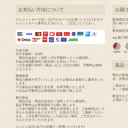
お支払い方法について
お届
クレジットカード払い (以下のカードがお使いいただけます)ク
配達指定
レジットカード番号を入力のうえ、ご注文してください。
買い物ス
い。
配送指定
●お届け時
代金引換
代引手数料：324円
「商品代金合計＋送料＋代引手数料＋クール便送料」
代金は商品配送時に配送員にお支払い下さい。
返品
ご注文金額5,400円（税込）以上ご注文の場合、手数料は無料
となります。
弊社の取
郵便振替
品・交換
商品の確保が完了いたしましたらお振込み金額のご案内をいた
します。
ご返品を
※お振込みが確認でき次第、出荷手配いたします。
す。ご連
※払込み手数料はお客様負担でお願い致します。
配送中な
銀行振込
お電話く
「商品代金：商品代金合計＋送料＋クール便送料」
振込手数料はお客様負担でお願い致します。
ご入金が確認でき次第、商品を発送致します。入金確認は1～2
日かかる場合がありますので、お急ぎの方は、ご連絡ください
ませ。ご注文後7日以内にご入金のない場合、ご注文はキャン
セルとさせていただきます。
コンビニ決済 (以下の店舗でご利用いただけます)