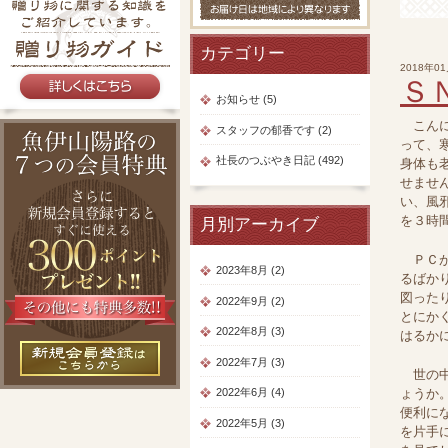
カテゴリー
2018年0
Ｓ
お知らせ (5)
こんに
スタッフの郁香です (2)
って、
社長のつぶやき日記 (492)
身体も
せませ
い、風
を３時
月別アーカイブ
ＰＣが
2023年8月 (2)
るばか
図った
2022年9月 (2)
とにか
2022年8月 (3)
はるか
2022年7月 (3)
世の中
ょうか
2022年6月 (4)
便利に
2022年5月 (3)
を片手