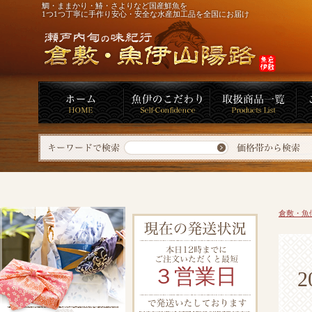
鯛・ままかり・鰆・さよりなど国産鮮魚を
1つ1つ丁寧に手作り安心・安全な水産加工品を全国にお届け
倉敷・魚