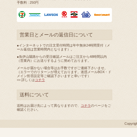
手数料 : 250円
営業日とメールの返信日について
●インターネットでの注文受付時間は年中無休24時間受付（メ
ール返信は営業時間内となります）。
●魚伊山陽路からの受注確認メールはご注文から48時間以内
（営業内）にお送りするように努めております。
メールが届かない場合等はお手数ですがご連絡下さいませ。
（エラーでのリターンが増えております。迷惑メールBOX・ド
メイン拒否設定等ご確認下さいますと幸いです）
>> 詳しくは
コチラ
送料について
送料はお届け先によって異なりますので、
コチラ
のページをご
確認ください。
Copyrig