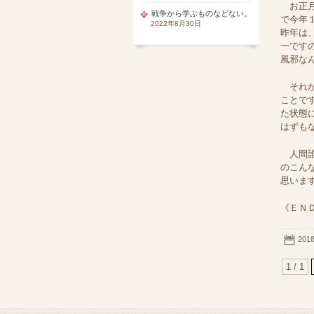
お正月
戦争から学ぶものなどない。
で今年
2022年8月30日
昨年は
一です
風邪な
それか
ことで
た状態
はずも
人間誰
のこん
思いま
《ＥＮ
201
1 / 1